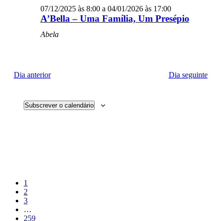
07/12/2025 às 8:00
a
04/01/2026 às 17:00
A’Bella – Uma Família, Um Presépio
Abela
Dia anterior
Dia seguinte
Subscrever o calendário
Página
1
Página
2
Página
3
Interim
…
pages
Página
259