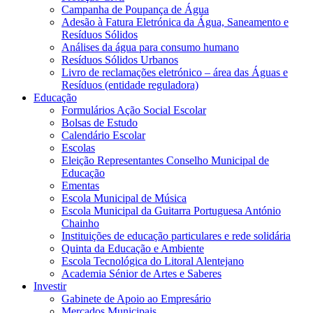
Campanha de Poupança de Água
Adesão à Fatura Eletrónica da Água, Saneamento e
Resíduos Sólidos
Análises da água para consumo humano
Resíduos Sólidos Urbanos
Livro de reclamações eletrónico – área das Águas e
Resíduos (entidade reguladora)
Educação
Formulários Ação Social Escolar
Bolsas de Estudo
Calendário Escolar
Escolas
Eleição Representantes Conselho Municipal de
Educação
Ementas
Escola Municipal de Música
Escola Municipal da Guitarra Portuguesa António
Chainho
Instituições de educação particulares e rede solidária
Quinta da Educação e Ambiente
Escola Tecnológica do Litoral Alentejano
Academia Sénior de Artes e Saberes
Investir
Gabinete de Apoio ao Empresário
Mercados Municipais