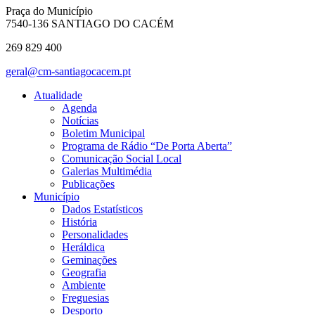
Praça do Município
7540-136 SANTIAGO DO CACÉM
269 829 400
geral@cm-santiagocacem.pt
Atualidade
Agenda
Notícias
Boletim Municipal
Programa de Rádio “De Porta Aberta”
Comunicação Social Local
Galerias Multimédia
Publicações
Município
Dados Estatísticos
História
Personalidades
Heráldica
Geminações
Geografia
Ambiente
Freguesias
Desporto