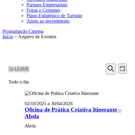
Parques Empresariais
Feiras e Certames
Plano Estratégico de Turismo
Apoio ao investimento
Programação Cinema
Início
> Arquivo de Eventos
Navegaç
Nave
Eventos
31/12/2025
Dia
de
for
de
Selecione
Pesquisar
visua
31/12/2025
a
Todo o dia
pesquisa
data.
de
e
Even
visualiza
02/10/2025
a
30/04/2026
de
Oficina de Prática Criativa Itinerante –
Eventos
Abela
Abela