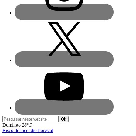
Pesquisar
neste
Domingo
28°C
website
Risco de incendio florestal