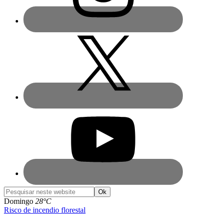
Pesquisar
neste
Domingo
28°C
website
Risco de incendio florestal