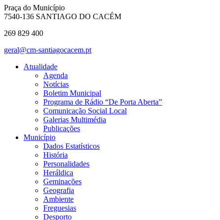
Praça do Município
7540-136 SANTIAGO DO CACÉM
269 829 400
geral@cm-santiagocacem.pt
Atualidade
Agenda
Notícias
Boletim Municipal
Programa de Rádio “De Porta Aberta”
Comunicação Social Local
Galerias Multimédia
Publicações
Município
Dados Estatísticos
História
Personalidades
Heráldica
Geminações
Geografia
Ambiente
Freguesias
Desporto