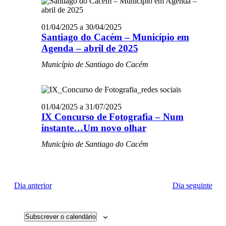
Even
visualiza
de
01/04/2025
a
30/04/2025
Santiago do Cacém – Município em
Eventos
Agenda – abril de 2025
Município de Santiago do Cacém
01/04/2025
a
31/07/2025
IX Concurso de Fotografia – Num
instante…Um novo olhar
Município de Santiago do Cacém
Dia anterior
Dia seguinte
Subscrever o calendário