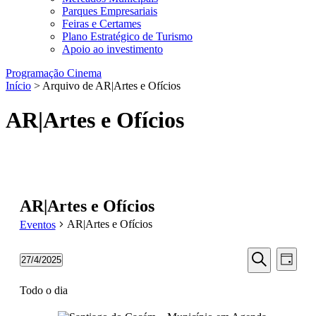
Parques Empresariais
Feiras e Certames
Plano Estratégico de Turismo
Apoio ao investimento
Programação Cinema
Início
> Arquivo de AR|Artes e Ofícios
AR|Artes e Ofícios
AR|Artes e Ofícios
AR|Artes e Ofícios
Eventos
Navegaç
Nave
Eventos
27/4/2025
Dia
de
de
Selecione
for
Pesquisar
visua
a
Todo o dia
pesquisa
27/04/2025
data.
de
e