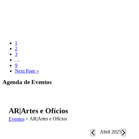
Página
1
Página
2
Página
3
Interim
…
pages
Página
9
omitted
Go
Next Page »
to
Sidebar
Agenda de Eventos
primária
AR|Artes e Ofícios
AR|Artes e Ofícios
Eventos
Eventos
Abril 2025