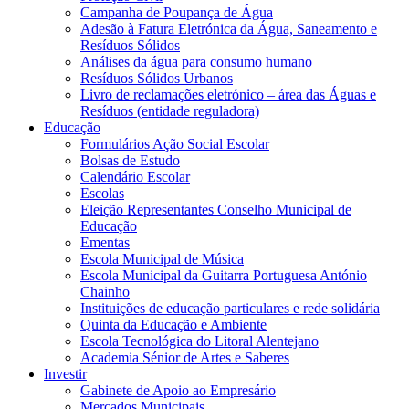
Campanha de Poupança de Água
Adesão à Fatura Eletrónica da Água, Saneamento e
Resíduos Sólidos
Análises da água para consumo humano
Resíduos Sólidos Urbanos
Livro de reclamações eletrónico – área das Águas e
Resíduos (entidade reguladora)
Educação
Formulários Ação Social Escolar
Bolsas de Estudo
Calendário Escolar
Escolas
Eleição Representantes Conselho Municipal de
Educação
Ementas
Escola Municipal de Música
Escola Municipal da Guitarra Portuguesa António
Chainho
Instituições de educação particulares e rede solidária
Quinta da Educação e Ambiente
Escola Tecnológica do Litoral Alentejano
Academia Sénior de Artes e Saberes
Investir
Gabinete de Apoio ao Empresário
Mercados Municipais