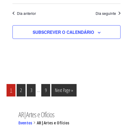
Dia anterior
Dia seguinte
SUBSCREVER O CALENDÁRIO
Interim
…
Página
Página
Página
Página
Go
1
2
3
9
Next Page »
pages
to
omitted
AR|Artes e Ofícios
Eventos
AR|Artes e Ofícios