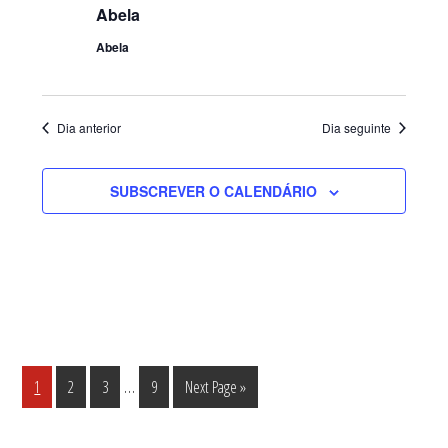
Abela
Abela
Dia anterior
Dia seguinte
SUBSCREVER O CALENDÁRIO
Interim
…
Página
Página
Página
Página
Go
1
2
3
9
Next Page »
pages
to
omitted