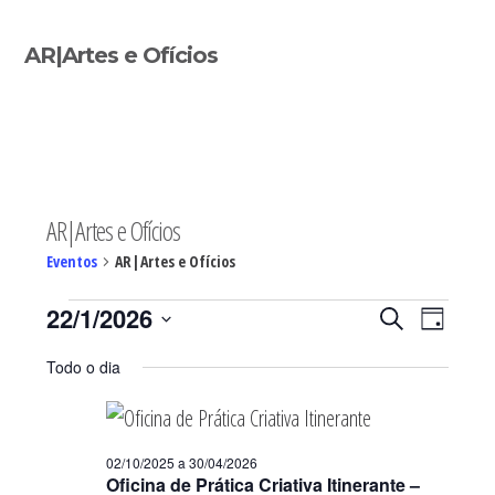
Sidebar
AR|Artes e Ofícios
primária
AR|Artes e Ofícios
Eventos
AR|Artes e Ofícios
Eventos
Navegaç
Nave
22/1/2026
PESQUISAR
DIA
de
for
de
Selecione
visua
22/01/2026
pesquisa
Todo o dia
de
a
e
Even
visualiza
data.
de
02/10/2025
a
30/04/2026
Eventos
Oficina de Prática Criativa Itinerante –