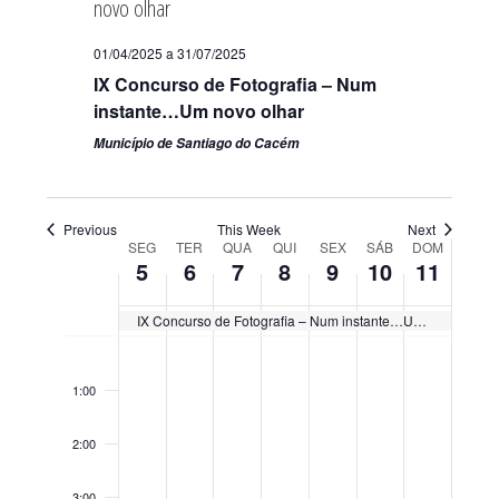
01/04/2025
a
31/07/2025
IX Concurso de Fotografia – Num
instante…Um novo olhar
Município de Santiago do Cacém
Previous
This Week
Next
Week
SEG
TER
QUA
QUI
SEX
SÁB
DOM
5
6
7
8
9
10
11
of
Eventos
IX Concurso de Fotografia – Num instante…Um novo olhar
Segunda-
Terça-
Quarta-
Quinta-
Sexta-
Sábado,
Doming
No
No
No
No
No
No
No
0:00
feira,
feira,
feira,
feira,
feira,
Maio
Maio
events
events
events
events
events
events
events
Maio
Maio
Maio
Maio
Maio
10,
11,
1:00
on
on
on
on
on
on
on
5,
6,
7,
8,
9,
2025
2025
2025
2025
2025
2025
2025
this
this
this
this
this
this
this
2:00
day.
day.
day.
day.
day.
day.
day.
3:00