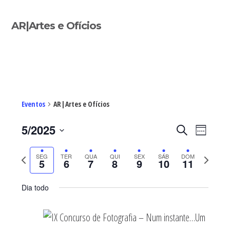
Sidebar
AR|Artes e Ofícios
primária
Eventos
AR|Artes e Ofícios
Navegaç
Nave
5/2025
PESQUISAR
WEEK
de
de
Select
visua
pesquisa
Previous
Next
SEG
TER
QUA
QUI
SEX
SÁB
DOM
de
date.
5
6
7
8
9
10
11
e
Even
week
week
visualiza
Dia todo
de
Eventos