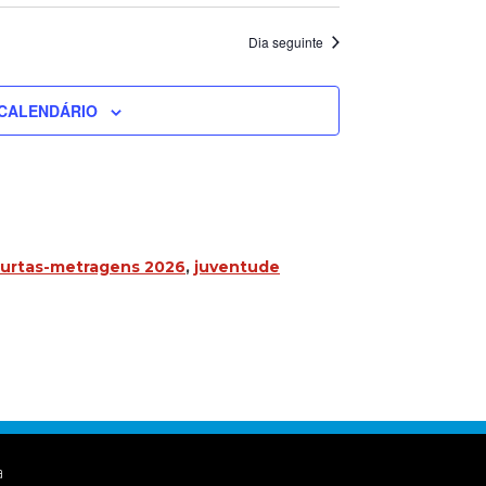
Dia seguinte
CALENDÁRIO
Curtas-metragens 2026
,
juventude
a