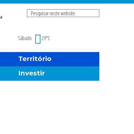
Pesquisar
M
neste
Risco de incendio fl
website
Sábado
29°C
Território
Investir