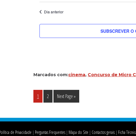
Dia anterior
SUBSCREVER O 
Marcados com:
cinema
,
Concurso de Micro 
Página
Página
Go
1
2
Next Page »
to
Política de Privacidade
Perguntas Frequentes
Mapa do Site
Contactos gerais
Ficha Técnic