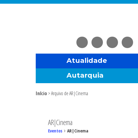
Saltar
Skip
Saltar
Saltar
para
to
para
para
o
main
a
o
menu
content
barra
rodapé
principal
lateral
principal
Atualidade
Autarquia
Início
> Arquivo de AR|Cinema
Sidebar
primária
AR|Cinema
Eventos
AR|Cinema