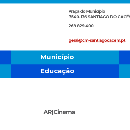
Praça do Município
7540-136 SANTIAGO DO CACÉ
269 829 400
geral@cm-santiagocacem.pt
Município
Educação
AR|Cinema