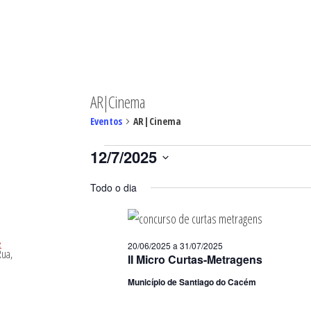
MINGO
AR|Cinema
Eventos
AR|Cinema
Eventos
12/7/2025
for
Selecione
12/07/2025
Todo o dia
a
data.
20/06/2025
a
31/07/2025
II Micro Curtas-Metragens
Município de Santiago do Cacém