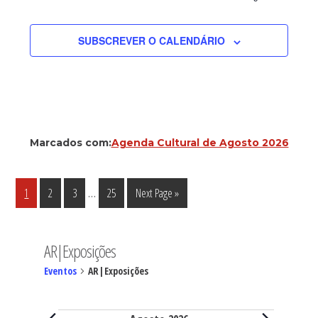
SUBSCREVER O CALENDÁRIO
Marcados com:
Agenda Cultural de Agosto 2026
Interim
…
Página
Página
Página
Página
Go
1
2
3
25
Next Page »
pages
to
omitted
AR|Exposições
Eventos
AR|Exposições
Eventos