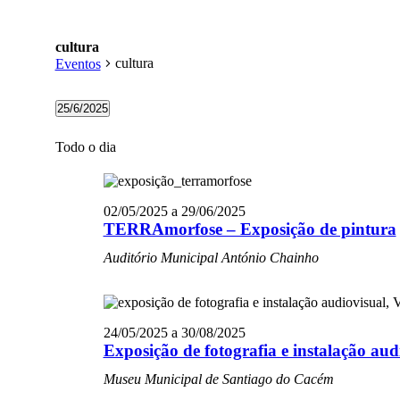
cultura
cultura
Eventos
Eventos
25/6/2025
Selecione
for
a
Todo o dia
25/06/2025
data.
02/05/2025
a
29/06/2025
TERRAmorfose – Exposição de pintura
Auditório Municipal António Chainho
24/05/2025
a
30/08/2025
Exposição de fotografia e instalação 
Museu Municipal de Santiago do Cacém