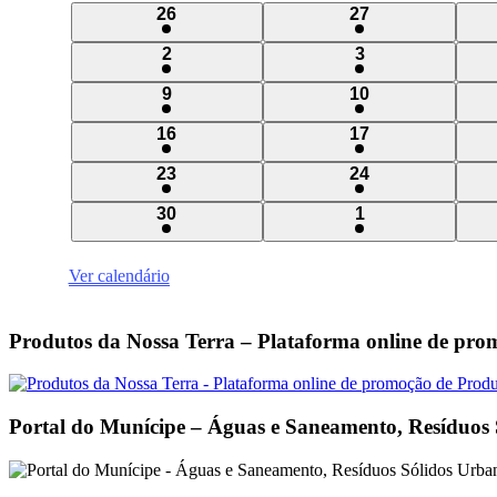
de
3
3
26
27
Eventos
eventos
eventos
3
3
2
3
eventos
eventos
3
3
9
10
eventos
eventos
3
3
16
17
eventos
eventos
3
4
23
24
eventos
eventos
2
2
30
1
eventos
eventos
Ver calendário
Produtos da Nossa Terra – Plataforma online de pro
Portal do Munícipe – Águas e Saneamento, Resíduos