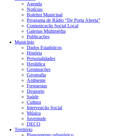
Agenda
Notícias
Boletim Municipal
Programa de Rádio “De Porta Aberta”
Comunicação Social Local
Galerias Multimédia
Publicações
Município
Dados Estatísticos
História
Personalidades
Heráldica
Geminações
Geografia
Ambiente
Freguesias
Desporto
Saúde
Cultura
Intervenção Social
Música
Juventude
DECO
Território
Planeamento urbanístico