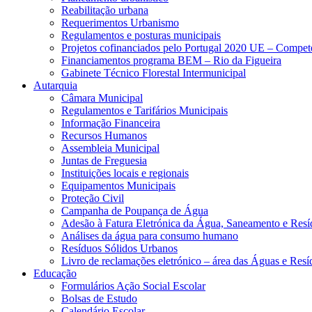
Reabilitação urbana
Requerimentos Urbanismo
Regulamentos e posturas municipais
Projetos cofinanciados pelo Portugal 2020 UE – Compe
Financiamentos programa BEM – Rio da Figueira
Gabinete Técnico Florestal Intermunicipal
Autarquia
Câmara Municipal
Regulamentos e Tarifários Municipais
Informação Financeira
Recursos Humanos
Assembleia Municipal
Juntas de Freguesia
Instituições locais e regionais
Equipamentos Municipais
Proteção Civil
Campanha de Poupança de Água
Adesão à Fatura Eletrónica da Água, Saneamento e Resí
Análises da água para consumo humano
Resíduos Sólidos Urbanos
Livro de reclamações eletrónico – área das Águas e Resí
Educação
Formulários Ação Social Escolar
Bolsas de Estudo
Calendário Escolar