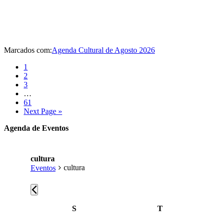
Marcados com:
Agenda Cultural de Agosto 2026
Página
1
Página
2
Página
3
Interim
…
pages
Página
61
omitted
Go
Next Page »
to
Sidebar
Agenda de Eventos
primária
cultura
cultura
Eventos
Eventos
Calendário
S
Segunda-
T
Terça-
feira
feira