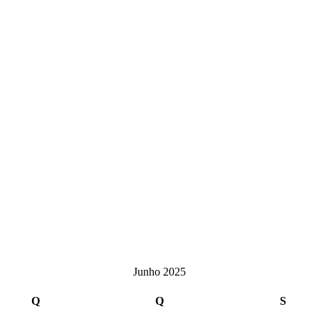
Junho 2025
Q
Quarta-
Q
Quinta-
S
Sexta-
feira
feira
feira