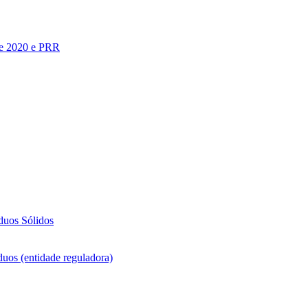
te 2020 e PRR
duos Sólidos
duos (entidade reguladora)