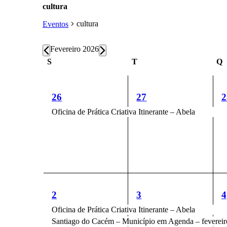
cultura
cultura
Eventos
Eventos
Fevereiro 2026
Calendário
S
Segunda-
T
Terça-
Q
Q
feira
feira
f
de
Eventos
1
1
1
26
27
2
evento,
evento,
e
Oficina de Prática Criativa Itinerante – Abela
2
2
2
2
3
4
eventos,
eventos,
e
Oficina de Prática Criativa Itinerante – Abela
Santiago do Cacém – Município em Agenda – fevereir