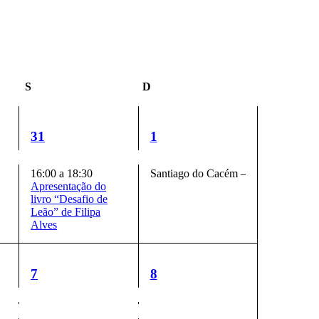
S
Sábado
D
Domingo
2
2
31
1
eventos,
eventos,
Santiago do Cacém – Município em A
16:00
a
18:30
Apresentação do
livro “Desafio de
Leão” de Filipa
Alves
3
2
7
8
eventos,
eventos,