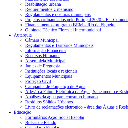
Reabilitação urbana
Requerimentos Urbanismo
Regulamentos e posturas municipais
Projetos cofinanciados pelo Portugal 2020 UE – Compe
Financiamentos programa BEM – Rio da Figueira
Gabinete Técnico Florestal Intermunicipal
Autarquia
Câmara Municipal
Regulamentos e Tarifários Municipais
Informação Financeira
Recursos Humanos
Assembleia Municipal
Juntas de Freguesia
Instituições locais e regionais
Equipamentos Municipais
Proteção Civil
Campanha de Poupança de Água
Adesão à Fatura Eletrónica da Água, Saneamento e Resí
Análises da água para consumo humano
Resíduos Sólidos Urbanos
Livro de reclamações eletrónico – área das Águas e Resí
Educação
Formulários Ação Social Escolar
Bolsas de Estudo
Calendário Escolar