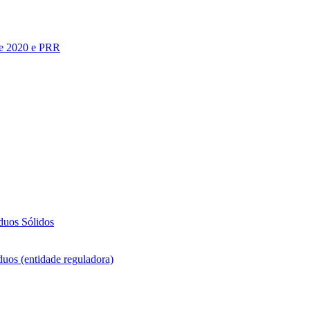
te 2020 e PRR
duos Sólidos
duos (entidade reguladora)