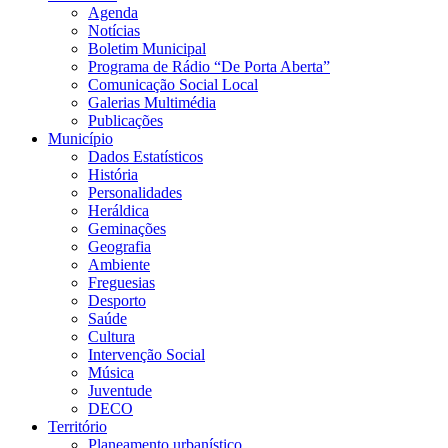
Agenda
Notícias
Boletim Municipal
Programa de Rádio “De Porta Aberta”
Comunicação Social Local
Galerias Multimédia
Publicações
Município
Dados Estatísticos
História
Personalidades
Heráldica
Geminações
Geografia
Ambiente
Freguesias
Desporto
Saúde
Cultura
Intervenção Social
Música
Juventude
DECO
Território
Planeamento urbanístico