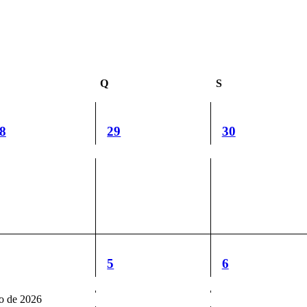
uarta-
Q
Quinta-
S
Sexta-
eira
feira
feira
1
1
8
29
30
vento,
evento,
evento,
2
2
5
6
ventos,
eventos,
eventos,
o de 2026