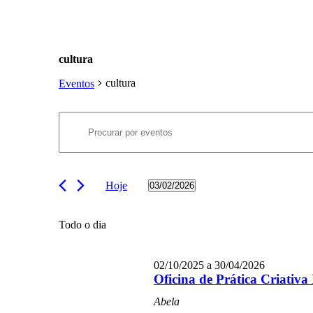
cultura
cultura
Eventos
Navegação
Eventos
Digite
de
for
a
palavra-
pesquisa
03/02/2026
chave.
e
Procure
Hoje
03/02/2026
por
visualização
Selecione
Eventos
a
de
com
data.
Todo o dia
palavra-
Eventos
chave.
02/10/2025
a
30/04/2026
Oficina de Prática Criativa 
Abela