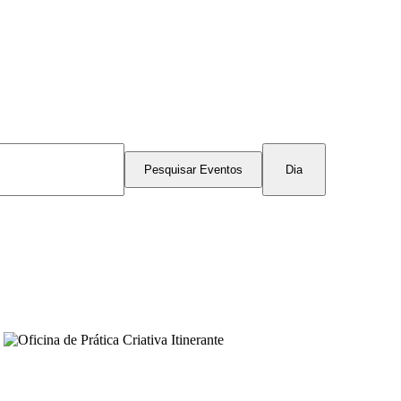
Navegação
de
Pesquisar Eventos
Dia
visualização
de
Evento