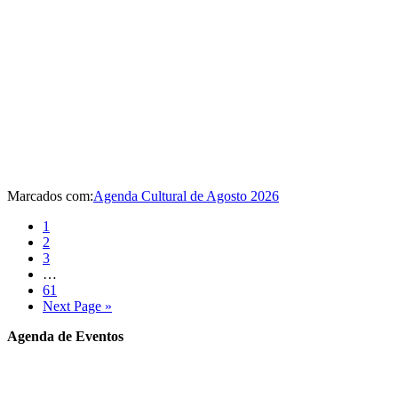
Marcados com:
Agenda Cultural de Agosto 2026
Página
1
Página
2
Página
3
Interim
…
pages
Página
61
omitted
Go
Next Page »
to
Sidebar
Agenda de Eventos
primária