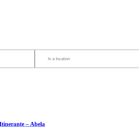
Enter
Location.
Search
for
Eventos
by
Location.
Itinerante – Abela