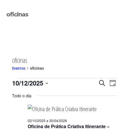
Sidebar
oficinas
primária
oficinas
Eventos
oficinas
Eventos
Navegaç
Nave
10/12/2025
PESQUISAR
DIA
de
for
de
Selecione
visua
10/12/2025
pesquisa
Todo o dia
de
a
e
Even
visualiza
data.
de
02/10/2025
a
30/04/2026
Eventos
Oficina de Prática Criativa Itinerante –