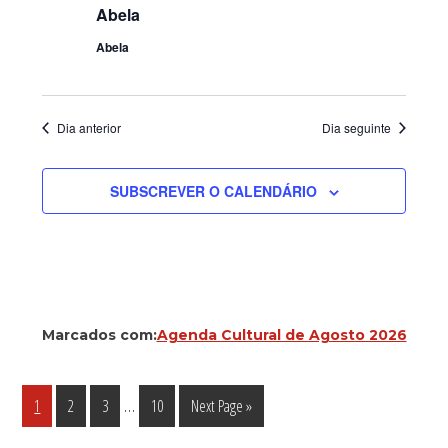
Abela
Abela
Dia anterior
Dia seguinte
SUBSCREVER O CALENDÁRIO
Marcados com:
Agenda Cultural de Agosto 2026
Interim
…
Página
Página
Página
Página
Go
1
2
3
10
Next Page »
pages
to