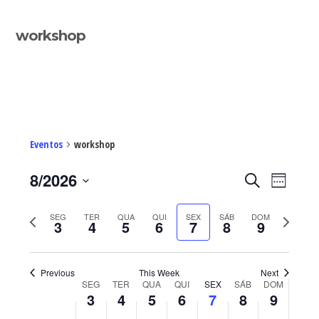
Sidebar
workshop
primária
Eventos
workshop
Navegaç
Nave
8/2026
PESQUISAR
WEEK
de
de
Select
visua
pesquisa
Previous
Next
SEG
TER
QUA
QUI
SEX
SÁB
DOM
de
date.
3
4
5
6
7
8
9
e
Even
week
week
visualiza
de
Previous
This Week
Next
Eventos
Week
SEG
TER
QUA
QUI
SEX
SÁB
DOM
3
4
5
6
7
8
9
of