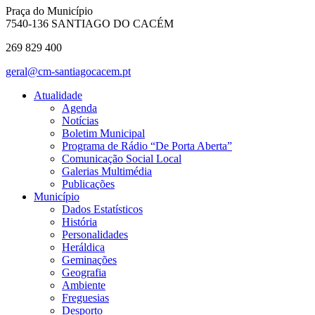
Praça do Município
7540-136 SANTIAGO DO CACÉM
269 829 400
geral@cm-santiagocacem.pt
Atualidade
Agenda
Notícias
Boletim Municipal
Programa de Rádio “De Porta Aberta”
Comunicação Social Local
Galerias Multimédia
Publicações
Município
Dados Estatísticos
História
Personalidades
Heráldica
Geminações
Geografia
Ambiente
Freguesias
Desporto