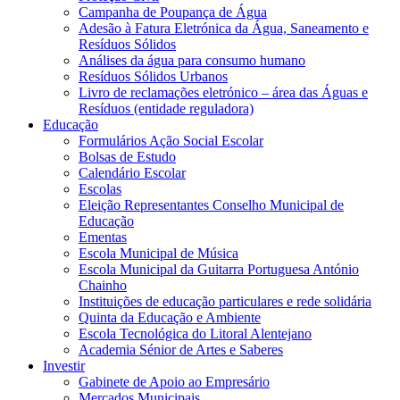
Campanha de Poupança de Água
Adesão à Fatura Eletrónica da Água, Saneamento e
Resíduos Sólidos
Análises da água para consumo humano
Resíduos Sólidos Urbanos
Livro de reclamações eletrónico – área das Águas e
Resíduos (entidade reguladora)
Educação
Formulários Ação Social Escolar
Bolsas de Estudo
Calendário Escolar
Escolas
Eleição Representantes Conselho Municipal de
Educação
Ementas
Escola Municipal de Música
Escola Municipal da Guitarra Portuguesa António
Chainho
Instituições de educação particulares e rede solidária
Quinta da Educação e Ambiente
Escola Tecnológica do Litoral Alentejano
Academia Sénior de Artes e Saberes
Investir
Gabinete de Apoio ao Empresário
Mercados Municipais