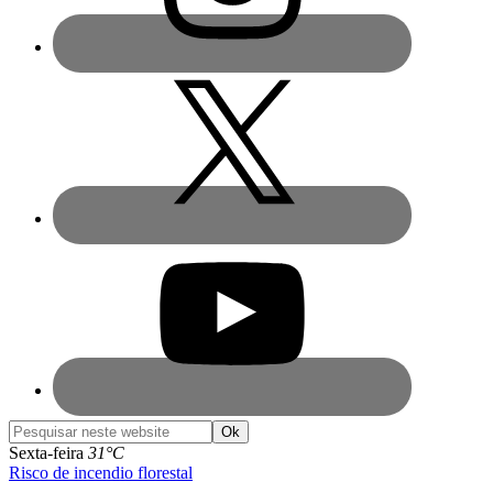
Pesquisar
neste
Sexta-feira
31°C
website
Risco de incendio florestal