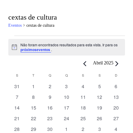
cextas de cultura
Eventos
cextas de cultura
Eventos
Não foram encontrados resultados para esta vista. Ir para os
Aviso
próximoseventos
.
Abril 2025
Calendário
S
SEGUNDA-FEIRA
T
TERÇA-FEIRA
Q
QUARTA-FEIRA
Q
QUINTA-FEIRA
S
SEXTA-FEIRA
S
SÁBADO
D
DOMING
de
0
0
0
0
0
0
0
31
1
2
3
4
5
6
Eventos
eventos
eventos
eventos
eventos
eventos
eventos
eventos
0
0
0
0
0
0
0
7
8
9
10
11
12
13
eventos
eventos
eventos
eventos
eventos
eventos
eventos
0
0
0
0
0
0
0
14
15
16
17
18
19
20
eventos
eventos
eventos
eventos
eventos
eventos
eventos
0
0
0
0
0
0
0
21
22
23
24
25
26
27
eventos
eventos
eventos
eventos
eventos
eventos
eventos
0
0
0
0
0
0
0
28
29
30
1
2
3
4