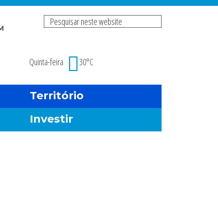
Pesquisar
M
neste
Risco de incendio fl
website
Quinta-feira
30°C
Território
Investir