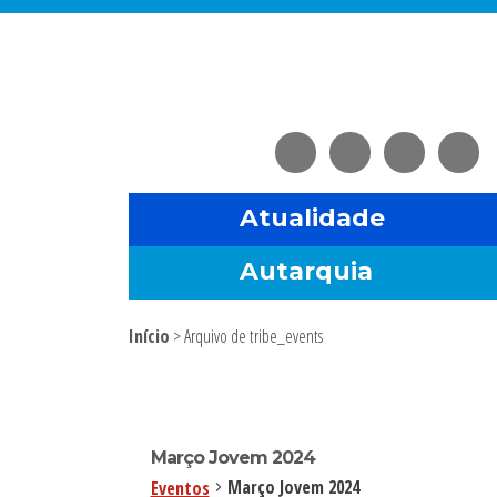
Saltar
Skip
Saltar
Saltar
para
to
para
para
o
main
a
o
menu
content
barra
rodapé
principal
lateral
principal
Atualidade
Autarquia
Início
> Arquivo de tribe_events
Sidebar
primária
Março Jovem 2024
Março Jovem 2024
Eventos