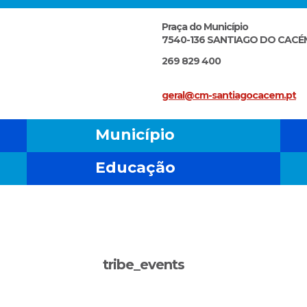
Praça do Município
7540-136 SANTIAGO DO CACÉ
269 829 400
geral@cm-santiagocacem.pt
Município
Educação
tribe_events