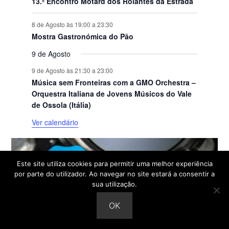
13.º Encontro Motard dos Rolantes da Estrada
8 de Agosto às 19:00
a
23:30
Mostra Gastronómica do Pão
9 de Agosto
9 de Agosto às 21:30
a
23:00
Música sem Fronteiras com a GMO Orchestra –
Orquestra Italiana de Jovens Músicos do Vale
de Ossola (Itália)
Ver calendário
Este site utiliza cookies para permitir uma melhor experiência
por parte do utilizador. Ao navegar no site estará a consentir a
sua utilização.
OK