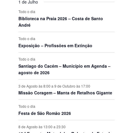
t
v
t
v
t
v
t
v
t
v
t
v
t
v
e
1 de Julho
s
n
s
n
s
n
s
n
s
n
s
n
s
n
o
e
o
e
o
e
o
e
o
e
o
e
o
e
E
Todo o dia
t
t
t
t
t
t
t
s
n
s
n
s
n
s
n
s
n
s
n
s
n
v
Biblioteca na Praia 2026 – Costa de Santo
o
o
o
o
o
o
o
t
t
t
t
t
t
t
e
André
s
s
s
s
s
s
s
o
o
o
o
o
o
o
n
s
s
s
s
s
s
s
t
Todo o dia
o
Exposição – Profissões em Extinção
s
Todo o dia
Santiago do Cacém – Município em Agenda –
agosto de 2026
3 de Agosto às 8:00
a
9 de Outubro às 17:00
Missão Coragem – Manta de Retalhos Gigante
Todo o dia
Festa de São Romão 2026
8 de Agosto às 13:00
a
23:30