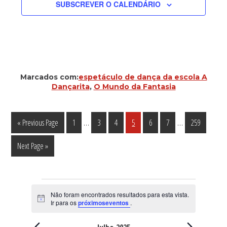
SUBSCREVER O CALENDÁRIO
Marcados com:
espetáculo de dança da escola A
Dançarita
,
O Mundo da Fantasia
Interim
Interim
…
…
Go
Página
Página
Página
Página
Página
Página
Página
«
Previous Page
1
3
4
5
6
7
259
pages
pages
to
Go
Next Page »
omitted
omitted
to
Eventos
Não foram encontrados resultados para esta vista.
A
Ir para os
próximoseventos
.
v
i
s