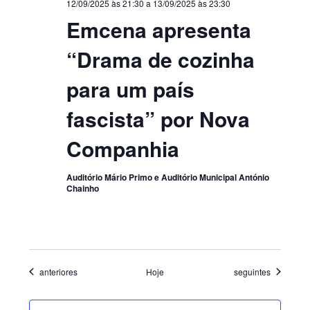
12/09/2025 às 21:30
a
13/09/2025 às 23:30
Emcena apresenta
“Drama de cozinha
para um país
fascista” por Nova
Companhia
Auditório Mário Primo e Auditório Municipal António
Chainho
Eventos
Eventos
anteriores
Hoje
seguintes