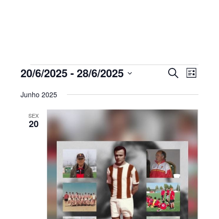
Sidebar
primária
Eventos
Navegaç
Nave
20/6/2025
 - 
28/6/2025
PESQUISAR
LISTA
de
de
Selecione
visua
pesquisa
Junho 2025
de
a
e
Even
visualiza
SEX
data.
20
de
Eventos