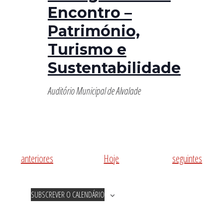
Encontro –
Património,
Turismo e
Sustentabilidade
Auditório Municipal de Alvalade
Eventos
Eventos
anteriores
Hoje
seguintes
SUBSCREVER O CALENDÁRIO