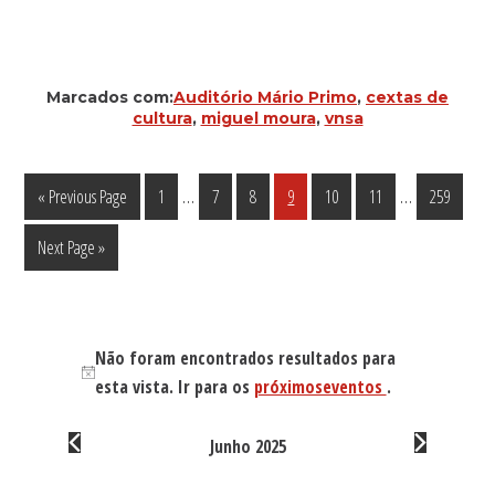
Marcados com:
Auditório Mário Primo
,
cextas de
cultura
,
miguel moura
,
vnsa
Interim
Interim
…
…
Go
Página
Página
Página
Página
Página
Página
Página
«
Previous Page
1
7
8
9
10
11
259
pages
pages
to
Go
Next Page »
omitted
omitted
to
Eventos
Não foram encontrados resultados para
A
esta vista. Ir para os
próximoseventos
.
v
i
Junho 2025
s