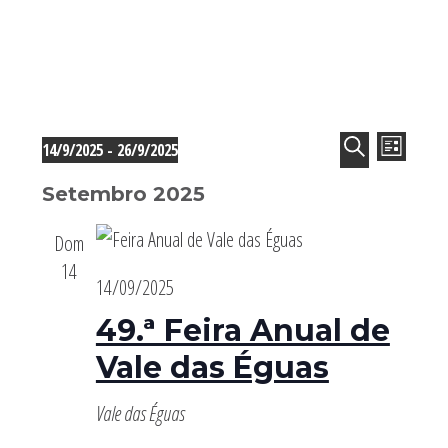
Sidebar
primária
Eventos
Navega
Nave
14/9/2025
 - 
26/9/2025
LISTA
de
de
Selecione
PESQUISAR
visua
pesquis
Setembro 2025
de
a
e
Even
visualiz
data.
Dom
de
14
Eventos
14/09/2025
49.ª Feira Anual de
Vale das Éguas
Vale das Éguas