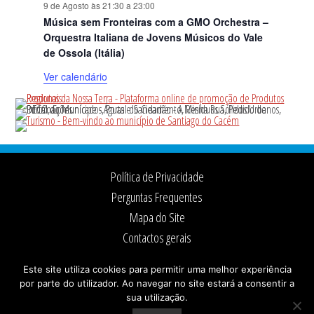
9 de Agosto às 21:30
a
23:00
Música sem Fronteiras com a GMO Orchestra –
Orquestra Italiana de Jovens Músicos do Vale
de Ossola (Itália)
Ver calendário
Footer
Política de Privacidade
Perguntas Frequentes
Mapa do Site
Contactos gerais
Ficha Técnica
Este site utiliza cookies para permitir uma melhor experiência
por parte do utilizador. Ao navegar no site estará a consentir a
sua utilização.
© 2026 ·
Câmara Municipal de Santiago do Cacém