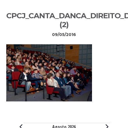
Sidebar
CPCJ_CANTA_DANCA_DIREITO_D
primária
(2)
09/05/2016
Eventos
Agosto 2026