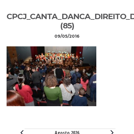
Sidebar
CPCJ_CANTA_DANCA_DIREITO_D
primária
(85)
09/05/2016
Eventos
Agosto 2026