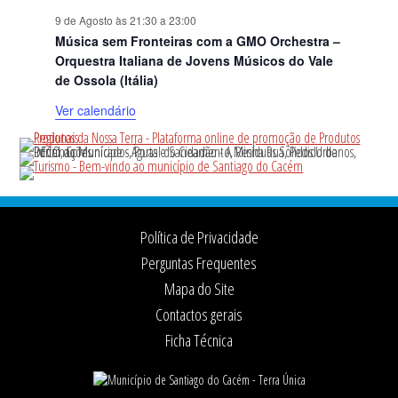
9 de Agosto às 21:30
a
23:00
Música sem Fronteiras com a GMO Orchestra –
Orquestra Italiana de Jovens Músicos do Vale
de Ossola (Itália)
Ver calendário
Footer
Política de Privacidade
Perguntas Frequentes
Mapa do Site
Contactos gerais
Ficha Técnica