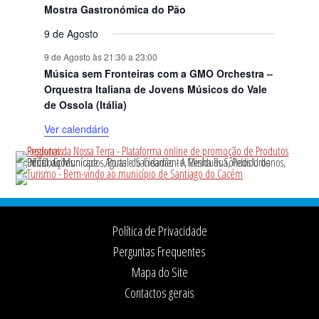
Mostra Gastronómica do Pão
9 de Agosto
9 de Agosto às 21:30
a
23:00
Música sem Fronteiras com a GMO Orchestra –
Orquestra Italiana de Jovens Músicos do Vale
de Ossola (Itália)
Ver calendário
Footer
Política de Privacidade
Perguntas Frequentes
Mapa do Site
Contactos gerais
Ficha Técnica