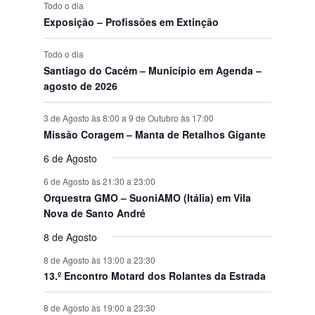
s
s
s
s
s
s
s
t
Todo o dia
o
Exposição – Profissões em Extinção
s
Todo o dia
Santiago do Cacém – Município em Agenda –
agosto de 2026
3 de Agosto às 8:00
a
9 de Outubro às 17:00
Missão Coragem – Manta de Retalhos Gigante
6 de Agosto
6 de Agosto às 21:30
a
23:00
Orquestra GMO – SuoniAMO (Itália) em Vila
Nova de Santo André
8 de Agosto
8 de Agosto às 13:00
a
23:30
13.º Encontro Motard dos Rolantes da Estrada
8 de Agosto às 19:00
a
23:30