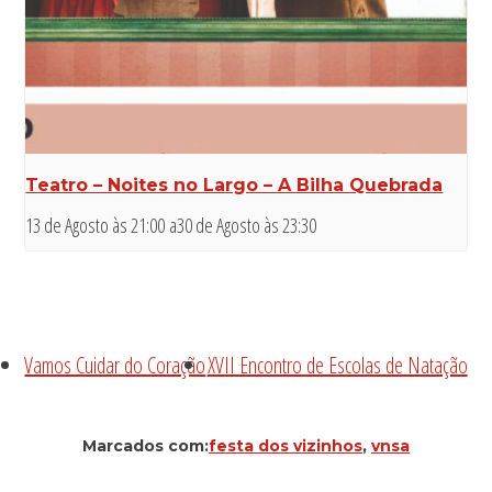
Teatro – Noites no Largo – A Bilha Quebrada
13 de Agosto às 21:00
a
30 de Agosto às 23:30
Vamos Cuidar do Coração
XVII Encontro de Escolas de Natação
Marcados com:
festa dos vizinhos
,
vnsa