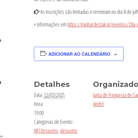
As inscrições são limitadas e terminam no dia 8 de ju
+ informações em
https://ganhardestak.pt/eventos/28a-
e
ADICIONAR AO CALENDÁRIO
a
Detalhes
Organizado
Data:
12/07/2025
Junta de Freguesia de Sa
Hora:
André
19:00
Categorias de Evento:
AR|Desporto
,
desporto
 –