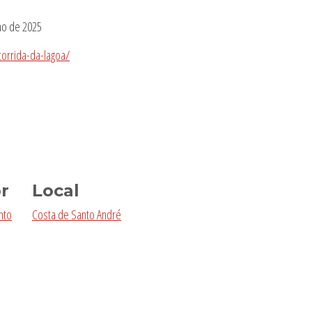
lho de 2025
corrida-da-lagoa/
r
Local
nto
Costa de Santo André