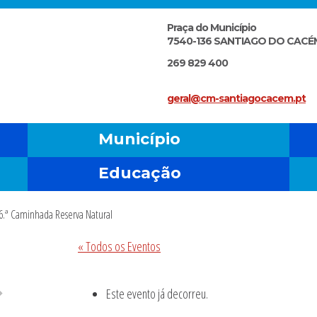
Praça do Município
7540-136 SANTIAGO DO CACÉ
269 829 400
geral@cm-santiagocacem.pt
Município
Educação
16.ª Caminhada Reserva Natural
« Todos os Eventos
Este evento já decorreu.