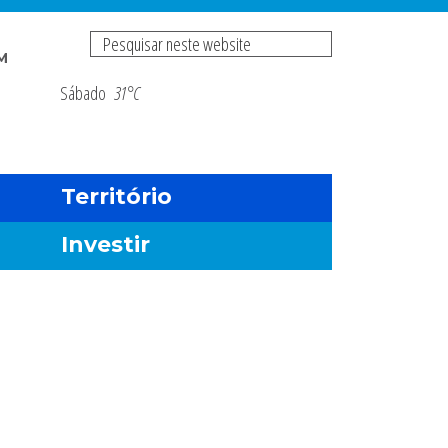
Pesquisar
M
neste
Sábado
31°C
Risco de incendio fl
website
Território
Investir