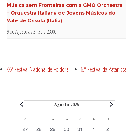
Música sem Fronteiras com a GMO Orchestra
– Orquestra Italiana de Jovens Músicos do
Vale de Ossola (Itália)
9 de Agosto às 21:30
a
23:00
XXV Festival Nacional de Folclore
6.º Festival da Patanisca
Eventos
Agosto 2026
C
S
SEGUNDA-FEIRA
T
TERÇA-FEIRA
Q
QUARTA-FEIRA
Q
QUINTA-FEIRA
S
SEXTA-FEIRA
S
SÁBADO
D
DOMINGO
a
6
6
6
6
8
8
6
27
28
29
30
31
1
2