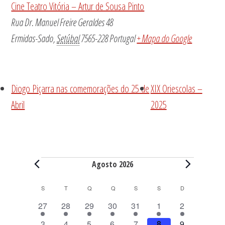
Cine Teatro Vitória – Artur de Sousa Pinto
Rua Dr. Manuel Freire Geraldes 48
Ermidas-Sado
,
Setúbal
7565-228
Portugal
+ Mapa do Google
Diogo Piçarra nas comemorações do 25 de
XIX Oriescolas –
Abril
2025
Eventos
Agosto 2026
C
S
SEGUNDA-FEIRA
T
TERÇA-FEIRA
Q
QUARTA-FEIRA
Q
QUINTA-FEIRA
S
SEXTA-FEIRA
S
SÁBADO
D
DOMINGO
a
6
6
6
6
8
8
6
27
28
29
30
31
1
2
l
e
e
e
e
e
e
e
4
4
4
5
5
7
6
3
4
5
6
7
8
9