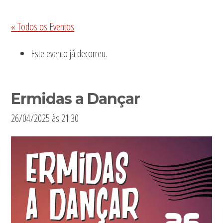
Sidebar
« Todos os Eventos
primária
Este evento já decorreu.
Ermidas a Dançar
26/04/2025 às 21:30