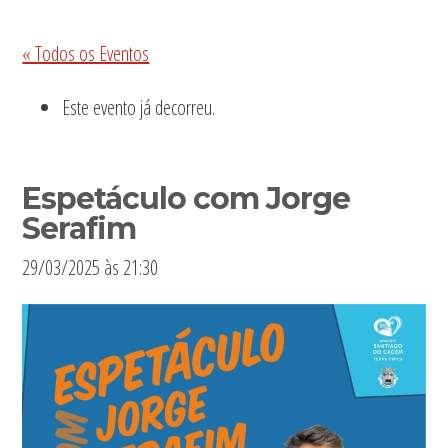
Sidebar
« Todos os Eventos
primária
Este evento já decorreu.
Espetáculo com Jorge
Serafim
29/03/2025 às 21:30