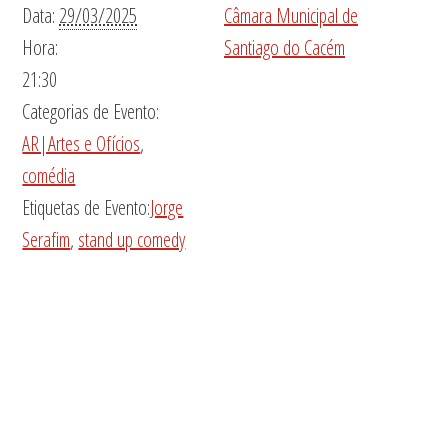
Data:
29/03/2025
Câmara Municipal de
Hora:
Santiago do Cacém
21:30
Categorias de Evento:
AR|Artes e Ofícios
,
comédia
Etiquetas de Evento:
Jorge
Serafim
,
stand up comedy