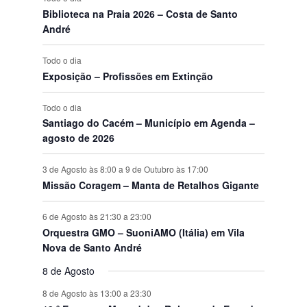
s
n
s
n
s
n
s
n
s
n
s
n
s
n
v
Biblioteca na Praia 2026 – Costa de Santo
o
o
o
o
o
o
o
t
t
t
t
t
t
t
e
André
s
s
s
s
s
s
s
o
o
o
o
o
o
o
n
s
s
s
s
s
s
s
t
Todo o dia
o
Exposição – Profissões em Extinção
s
Todo o dia
Santiago do Cacém – Município em Agenda –
agosto de 2026
3 de Agosto às 8:00
a
9 de Outubro às 17:00
Missão Coragem – Manta de Retalhos Gigante
6 de Agosto às 21:30
a
23:00
Orquestra GMO – SuoniAMO (Itália) em Vila
Nova de Santo André
8 de Agosto
8 de Agosto às 13:00
a
23:30