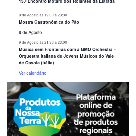
13.º Encontro Motard dos Rolantes da Estrada
8 de Agosto às 19:00
a
23:30
Mostra Gastronómica do Pão
9 de Agosto
9 de Agosto às 21:30
a
23:00
Música sem Fronteiras com a GMO Orchestra –
Orquestra Italiana de Jovens Músicos do Vale
de Ossola (Itália)
Ver calendário