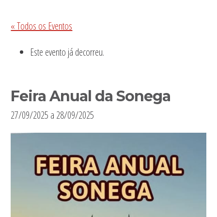
Sidebar
« Todos os Eventos
primária
Este evento já decorreu.
Feira Anual da Sonega
27/09/2025
a
28/09/2025