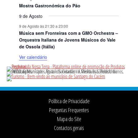
Mostra Gastronómica do Pão
9 de Agosto
9 de Agosto às 21:30
a
23:00
Música sem Fronteiras com a GMO Orchestra –
Orquestra Italiana de Jovens Músicos do Vale
de Ossola (Itália)
Ver calendário
Footer
Política de Privacidade
Perguntas Frequentes
Mapa do Site
Contactos gerais
Ficha Técnica