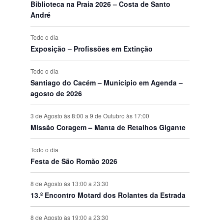
s
n
s
n
s
n
s
n
s
n
s
n
s
n
v
Biblioteca na Praia 2026 – Costa de Santo
o
o
o
o
o
o
o
t
t
t
t
t
t
t
e
André
s
s
s
s
s
s
s
o
o
o
o
o
o
o
n
s
s
s
s
s
s
s
t
Todo o dia
o
Exposição – Profissões em Extinção
s
Todo o dia
Santiago do Cacém – Município em Agenda –
agosto de 2026
3 de Agosto às 8:00
a
9 de Outubro às 17:00
Missão Coragem – Manta de Retalhos Gigante
Todo o dia
Festa de São Romão 2026
8 de Agosto às 13:00
a
23:30
13.º Encontro Motard dos Rolantes da Estrada
8 de Agosto às 19:00
a
23:30