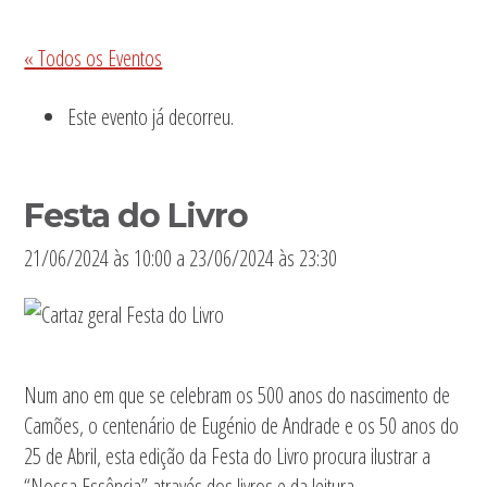
Sidebar
« Todos os Eventos
primária
Este evento já decorreu.
Festa do Livro
21/06/2024 às 10:00
a
23/06/2024 às 23:30
Num ano em que se celebram os 500 anos do nascimento de
Camões, o centenário de Eugénio de Andrade e os 50 anos do
25 de Abril, esta edição da Festa do Livro procura ilustrar a
“Nossa Essência” através dos livros e da leitura.