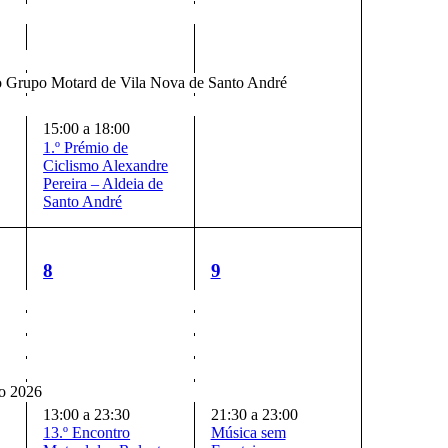
o Grupo Motard de Vila Nova de Santo André
15:00
a
18:00
1.º Prémio de
Ciclismo Alexandre
Pereira – Aldeia de
Santo André
7
6
8
9
eventos,
eventos,
o 2026
13:00
a
23:30
21:30
a
23:00
13.º Encontro
Música sem