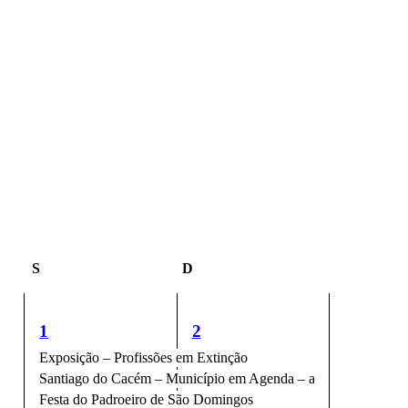
S
Sábado
D
Domingo
8
6
1
2
eventos,
eventos,
Exposição – Profissões em Extinção
Santiago do Cacém – Município em Agenda – agosto de 2026
Festa do Padroeiro de São Domingos