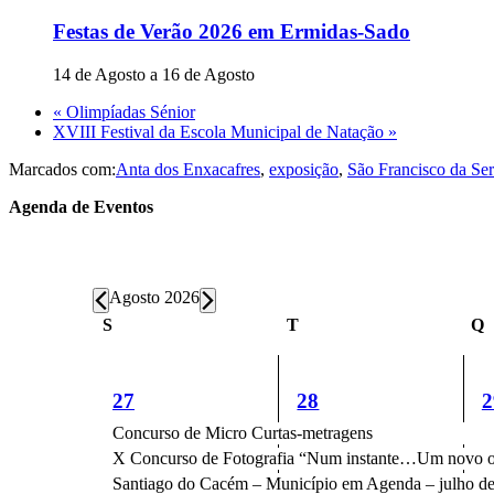
Festas de Verão 2026 em Ermidas-Sado
14 de Agosto
a
16 de Agosto
«
Olimpíadas Sénior
XVIII Festival da Escola Municipal de Natação
»
Marcados com:
Anta dos Enxacafres
,
exposição
,
São Francisco da Ser
Sidebar
Agenda de Eventos
primária
Eventos
Agosto 2026
Calendário
S
Segunda-
T
Terça-
Q
Q
feira
feira
f
de
Eventos
6
6
6
27
28
2
eventos,
eventos,
e
Concurso de Micro Curtas-metragens
X Concurso de Fotografia “Num instante…Um novo o
Santiago do Cacém – Município em Agenda – julho d