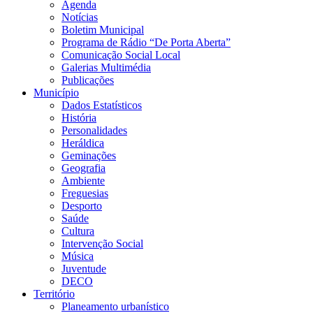
Agenda
Notícias
Boletim Municipal
Programa de Rádio “De Porta Aberta”
Comunicação Social Local
Galerias Multimédia
Publicações
Município
Dados Estatísticos
História
Personalidades
Heráldica
Geminações
Geografia
Ambiente
Freguesias
Desporto
Saúde
Cultura
Intervenção Social
Música
Juventude
DECO
Território
Planeamento urbanístico