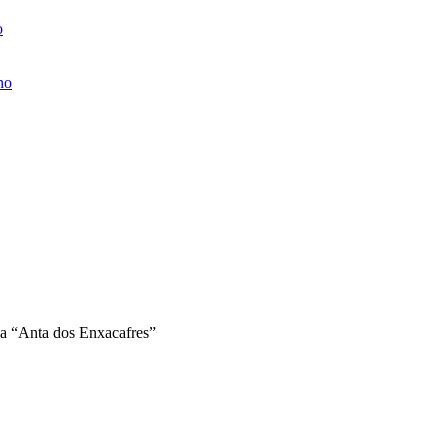
o
ho
a “Anta dos Enxacafres”