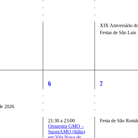
XIX Aniversário d
Festas de São Luis
5
5
6
7
ventos,
eventos,
eventos,
de 2026
Festa de São Romã
21:30
a
23:00
Orquestra GMO –
SuoniAMO (Itália)
em Vila Nova de