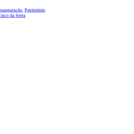
Inauguração
,
Património
isco da Serra