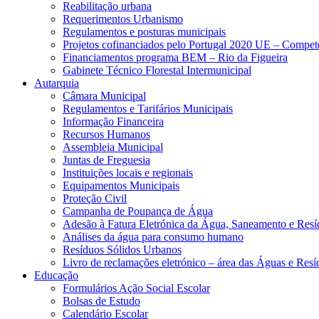
Reabilitação urbana
Requerimentos Urbanismo
Regulamentos e posturas municipais
Projetos cofinanciados pelo Portugal 2020 UE – Compe
Financiamentos programa BEM – Rio da Figueira
Gabinete Técnico Florestal Intermunicipal
Autarquia
Câmara Municipal
Regulamentos e Tarifários Municipais
Informação Financeira
Recursos Humanos
Assembleia Municipal
Juntas de Freguesia
Instituições locais e regionais
Equipamentos Municipais
Proteção Civil
Campanha de Poupança de Água
Adesão à Fatura Eletrónica da Água, Saneamento e Resí
Análises da água para consumo humano
Resíduos Sólidos Urbanos
Livro de reclamações eletrónico – área das Águas e Resí
Educação
Formulários Ação Social Escolar
Bolsas de Estudo
Calendário Escolar