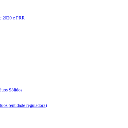
te 2020 e PRR
duos Sólidos
duos (entidade reguladora)