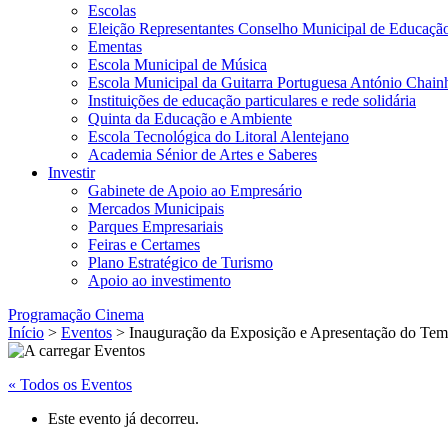
Escolas
Eleição Representantes Conselho Municipal de Educaçã
Ementas
Escola Municipal de Música
Escola Municipal da Guitarra Portuguesa António Chain
Instituições de educação particulares e rede solidária
Quinta da Educação e Ambiente
Escola Tecnológica do Litoral Alentejano
Academia Sénior de Artes e Saberes
Investir
Gabinete de Apoio ao Empresário
Mercados Municipais
Parques Empresariais
Feiras e Certames
Plano Estratégico de Turismo
Apoio ao investimento
Programação Cinema
Início
>
Eventos
> Inauguração da Exposição e Apresentação do Tem
« Todos os Eventos
Este evento já decorreu.