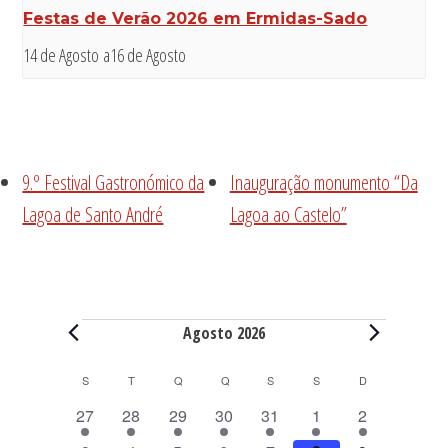
Festas de Verão 2026 em Ermidas-Sado
14 de Agosto
a
16 de Agosto
9.º Festival Gastronómico da
Inauguração monumento “Da
Lagoa de Santo André
Lagoa ao Castelo”
Eventos
Agosto 2026
C
S
SEGUNDA-FEIRA
T
TERÇA-FEIRA
Q
QUARTA-FEIRA
Q
QUINTA-FEIRA
S
SEXTA-FEIRA
S
SÁBADO
D
DOMINGO
a
6
6
6
6
8
8
6
27
28
29
30
31
1
2
l
e
e
e
e
e
e
e