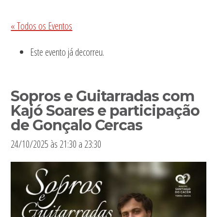
Sidebar
« Todos os Eventos
primária
Este evento já decorreu.
Sopros e Guitarradas com
Kajó Soares e participação
de Gonçalo Cercas
24/10/2025 às 21:30
a
23:30