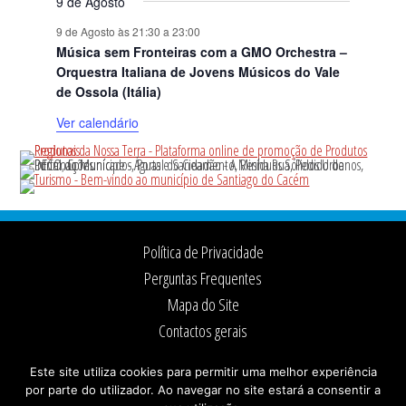
9 de Agosto
9 de Agosto às 21:30
a
23:00
Música sem Fronteiras com a GMO Orchestra –
Orquestra Italiana de Jovens Músicos do Vale
de Ossola (Itália)
Ver calendário
Footer
Política de Privacidade
Perguntas Frequentes
Mapa do Site
Contactos gerais
Ficha Técnica
Este site utiliza cookies para permitir uma melhor experiência
por parte do utilizador. Ao navegar no site estará a consentir a