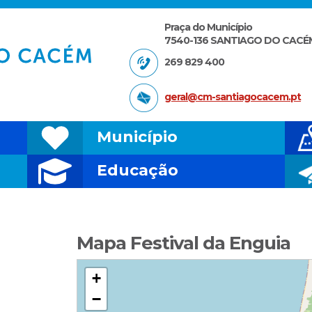
Praça do Município
7540-136 SANTIAGO DO CACÉ
269 829 400
geral@cm-santiagocacem.pt
Município
Educação
Mapa Festival da Enguia
+
−
MINGO