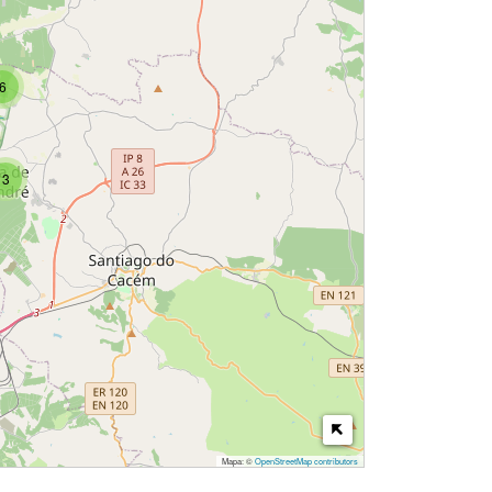
6
3
Mapa: ©
OpenStreetMap contributors