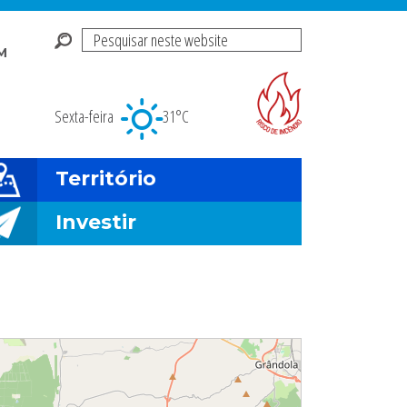
Pesquisar
M
neste
Risco de incendio fl
website
Sexta-feira
31°C
Território
Investir