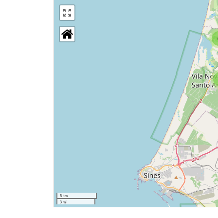
5 km
3 mi