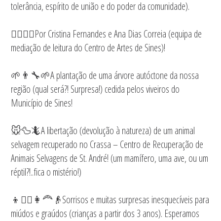
tolerância, espírito de união e do poder da comunidade).
🦸‍♀️🦹‍♀️Por Cristina Fernandes e Ana Dias Correia (equipa de
mediação de leitura do Centro de Artes de Sines)!
🌱👨‍🔧🌱A plantação de uma árvore autóctone da nossa
região (qual será?! Surpresa!) cedida pelos viveiros do
Município de Sines!
🐭🦆🦎A libertação (devolução à natureza) de um animal
selvagem recuperado no Crassa – Centro de Recuperação de
Animais Selvagens de St. André! (um mamífero, uma ave, ou um
réptil?!..fica o mistério!)
👦🧔‍♂️👩‍🦰👴Sorrisos e muitas surpresas inesquecíveis para
miúdos e graúdos (crianças a partir dos 3 anos). Esperamos