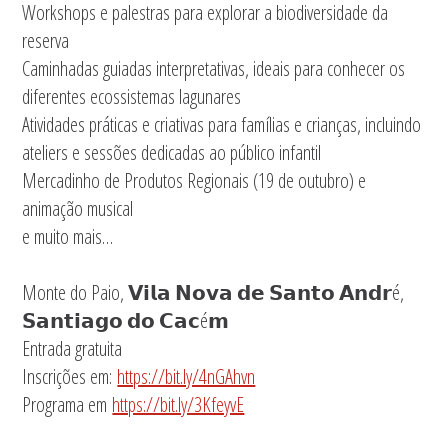
Workshops e palestras para explorar a biodiversidade da
reserva
Caminhadas guiadas interpretativas, ideais para conhecer os
diferentes ecossistemas lagunares
Atividades práticas e criativas para famílias e crianças, incluindo
ateliers e sessões dedicadas ao público infantil
Mercadinho de Produtos Regionais (19 de outubro) e
animação musical
e muito mais…
Monte do Paio, 𝗩𝗶𝗹𝗮 𝗡𝗼𝘃𝗮 𝗱𝗲 𝗦𝗮𝗻𝘁𝗼 𝗔𝗻𝗱𝗿é,
𝗦𝗮𝗻𝘁𝗶𝗮𝗴𝗼 𝗱𝗼 𝗖𝗮𝗰é𝗺
Entrada gratuita
Inscrições em:
https://bit.ly/4nGAhvn
Programa em
https://bit.ly/3KfeyvE