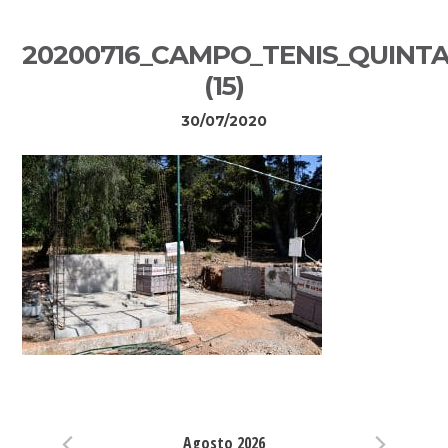
Sidebar
20200716_CAMPO_TENIS_QUINT
primária
(15)
30/07/2020
Eventos
Agosto 2026