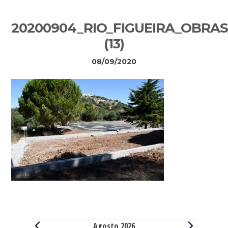
Sidebar
20200904_RIO_FIGUEIRA_OBRA
primária
(13)
08/09/2020
Eventos
Agosto 2026