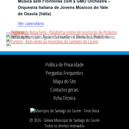
Música sem Fronteiras com a GMO Orchestra –
Orquestra Italiana de Jovens Músicos do Vale
de Ossola (Itália)
Ver calendário
Footer
Política de Privacidade
Perguntas Frequentes
Mapa do Site
Contactos gerais
Ficha Técnica
© 2026 ·
Câmara Municipal de Santiago do Cacém
Todos os direitos reservados