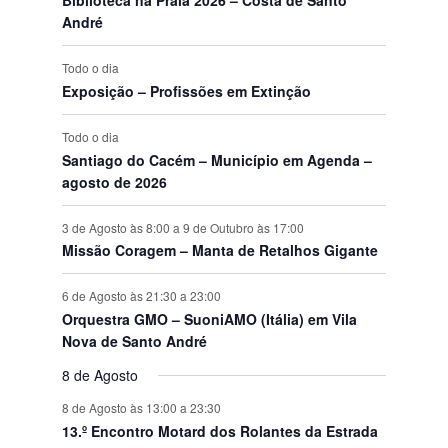
o
o
o
o
o
o
o
t
t
t
t
t
t
t
e
André
s
s
s
s
s
s
s
o
o
o
o
o
o
o
n
s
s
s
s
s
s
s
t
Todo o dia
o
Exposição – Profissões em Extinção
s
Todo o dia
Santiago do Cacém – Município em Agenda –
agosto de 2026
3 de Agosto às 8:00
a
9 de Outubro às 17:00
Missão Coragem – Manta de Retalhos Gigante
6 de Agosto às 21:30
a
23:00
Orquestra GMO – SuoniAMO (Itália) em Vila
Nova de Santo André
8 de Agosto
8 de Agosto às 13:00
a
23:30
13.º Encontro Motard dos Rolantes da Estrada