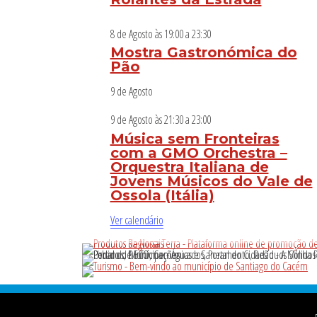
8 de Agosto às 19:00
a
23:30
Mostra Gastronómica do
Pão
9 de Agosto
9 de Agosto às 21:30
a
23:00
Música sem Fronteiras
com a GMO Orchestra –
Orquestra Italiana de
Jovens Músicos do Vale de
Ossola (Itália)
Ver calendário
Footer