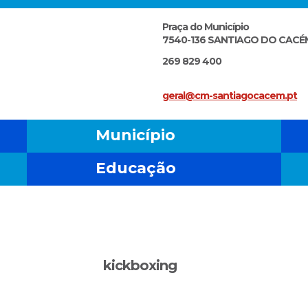
Praça do Município
7540-136 SANTIAGO DO CACÉ
269 829 400
geral@cm-santiagocacem.pt
Município
Educação
kickboxing