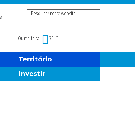
Pesquisar
M
neste
Risco de incendio fl
website
Quinta-feira
30°C
Território
Investir