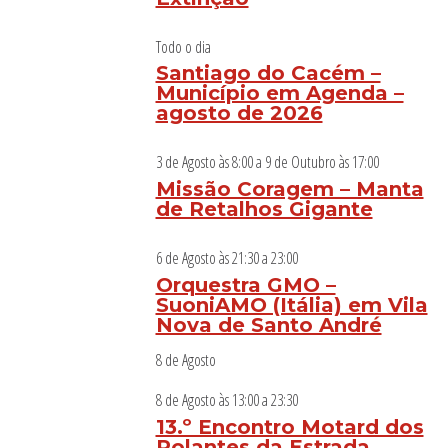
Todo o dia
Santiago do Cacém –
Município em Agenda –
agosto de 2026
3 de Agosto às 8:00
a
9 de Outubro às 17:00
Missão Coragem – Manta
de Retalhos Gigante
6 de Agosto às 21:30
a
23:00
Orquestra GMO –
SuoniAMO (Itália) em Vila
Nova de Santo André
8 de Agosto
8 de Agosto às 13:00
a
23:30
13.º Encontro Motard dos
Rolantes da Estrada