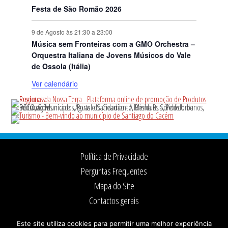
Festa de São Romão 2026
9 de Agosto às 21:30
a
23:00
Música sem Fronteiras com a GMO Orchestra –
Orquestra Italiana de Jovens Músicos do Vale
de Ossola (Itália)
Ver calendário
Footer
Política de Privacidade
Perguntas Frequentes
Mapa do Site
Contactos gerais
Ficha Técnica
Este site utiliza cookies para permitir uma melhor experiência