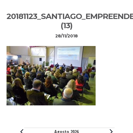
Sidebar
20181123_SANTIAGO_EMPREEND
primária
(13)
28/11/2018
Eventos
Agosto 2026