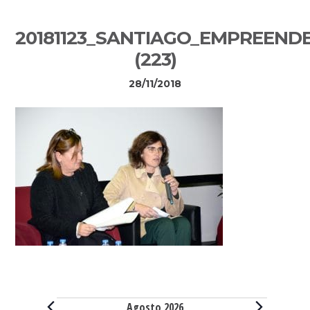
Sidebar
20181123_SANTIAGO_EMPREEND
primária
(223)
28/11/2018
Eventos
Agosto 2026