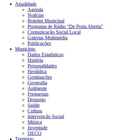
Atualidade
Agenda
Notícias
Boletim Municipal
Programa de Rádio “De Porta Aberta”
Comunicação Social Local
Galerias Multimédia
Publicações
Município
Dados Estatísticos
História
Personalidades
Heráldica
Geminações
Geografia
Ambiente
Freguesias
Desporto
Saúde
Cultura
Intervenção Social
Música
Juventude
DECO
Território