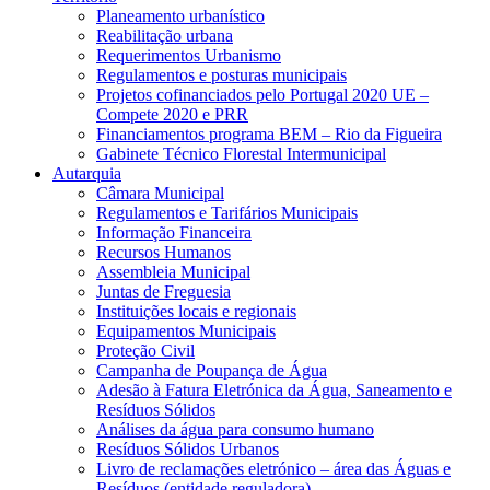
Planeamento urbanístico
Reabilitação urbana
Requerimentos Urbanismo
Regulamentos e posturas municipais
Projetos cofinanciados pelo Portugal 2020 UE –
Compete 2020 e PRR
Financiamentos programa BEM – Rio da Figueira
Gabinete Técnico Florestal Intermunicipal
Autarquia
Câmara Municipal
Regulamentos e Tarifários Municipais
Informação Financeira
Recursos Humanos
Assembleia Municipal
Juntas de Freguesia
Instituições locais e regionais
Equipamentos Municipais
Proteção Civil
Campanha de Poupança de Água
Adesão à Fatura Eletrónica da Água, Saneamento e
Resíduos Sólidos
Análises da água para consumo humano
Resíduos Sólidos Urbanos
Livro de reclamações eletrónico – área das Águas e
Resíduos (entidade reguladora)