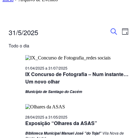
Navegaç
Nave
Eventos
31/5/2025
Dia
de
for
de
Pesquisar
Selecione
visua
31/05/2025
a
Todo o dia
pesquisa
de
data.
e
Even
visualiza
01/04/2025
a
31/07/2025
de
IX Concurso de Fotografia – Num instante…
Eventos
Um novo olhar
Município de Santiago do Cacém
28/04/2025
a
31/05/2025
Exposição “Olhares da ASAS”
Vila Nova de
Biblioteca Municipal Manuel José "do Tojal"