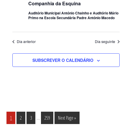
Companhia da Esquina
Auditório Municipal António Chainho e Auditório Mário
Primo na Escola Secundária Padre António Macedo
Dia anterior
Dia seguinte
SUBSCREVER O CALENDÁRIO
Interim
…
Página
Página
Página
Página
Go
1
2
3
259
Next Page »
pages
to