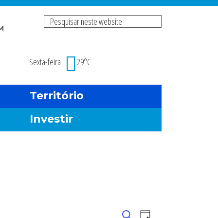
Pesquisar
M
neste
Risco de incendio fl
website
Sexta-feira
29°C
Território
Investir
Navegação
Navegação