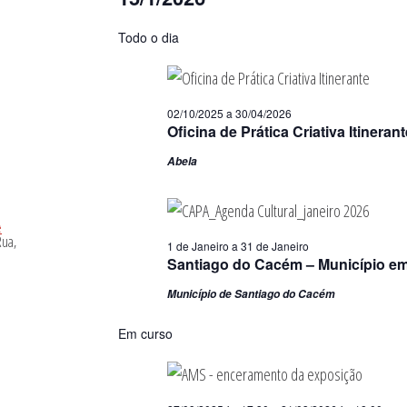
ngo
for
Selecione
Todo o dia
15/01/2026
a
data.
02/10/2025
a
30/04/2026
Oficina de Prática Criativa Itineran
Abela
1 de Janeiro
a
31 de Janeiro
Santiago do Cacém – Município em
Município de Santiago do Cacém
Em curso