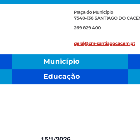
Praça do Município
7540-136 SANTIAGO DO CACÉ
269 829 400
geral@cm-santiagocacem.pt
Município
Educação
Eventos
15/1/2026