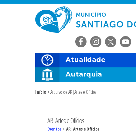
Saltar
Skip
Saltar
Saltar
para
to
para
para
o
main
a
o
menu
content
barra
rodapé
principal
lateral
principal
Atualidade
Autarquia
Início
> Arquivo de AR|Artes e Ofícios
Sidebar
primária
AR|Artes e Ofícios
Eventos
AR|Artes e Ofícios