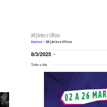
MINGO
AR|Artes e Ofícios
Eventos
AR|Artes e Ofícios
Eventos
8/3/2025
for
Selecione
08/03/2025
Todo o dia
a
data.