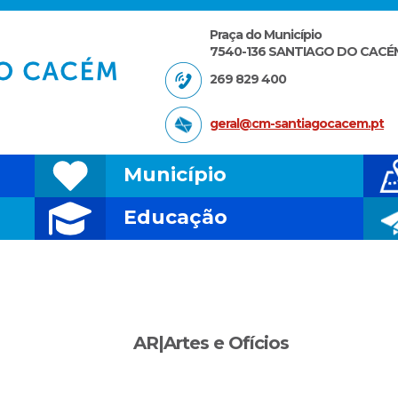
Praça do Município
7540-136 SANTIAGO DO CACÉ
269 829 400
geral@cm-santiagocacem.pt
Município
Educação
AR|Artes e Ofícios