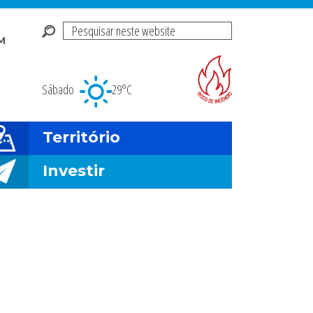
Pesquisar
M
neste
Risco de incendio fl
website
Sábado
29°C
Território
Investir