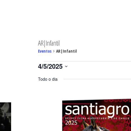
MINGO
AR|Infantil
Eventos
AR|Infantil
Eventos
4/5/2025
for
Selecione
04/05/2025
Todo o dia
a
data.