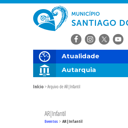
Saltar
Skip
Saltar
Saltar
para
to
para
para
o
main
a
o
menu
content
barra
rodapé
principal
lateral
principal
Atualidade
Autarquia
Início
> Arquivo de AR|Infantil
Sidebar
primária
AR|Infantil
Eventos
AR|Infantil