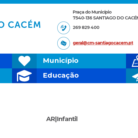
Praça do Município
7540-136 SANTIAGO DO CACÉ
269 829 400
geral@cm-santiagocacem.pt
Município
Educação
AR|Infantil