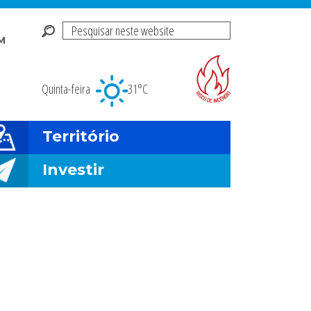
Pesquisar
M
neste
Risco de incendio fl
website
Quinta-feira
31°C
Território
Investir