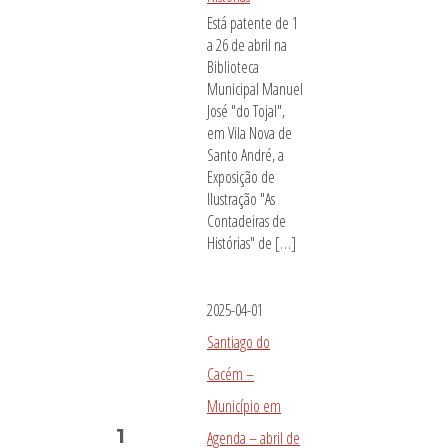
Está patente de 1
a 26 de abril na
Biblioteca
Municipal Manuel
José "do Tojal",
em Vila Nova de
Santo André, a
Exposição de
Ilustração "As
Contadeiras de
Histórias" de […]
2025-04-01
Santiago do
Cacém –
Município em
1
Agenda – abril de