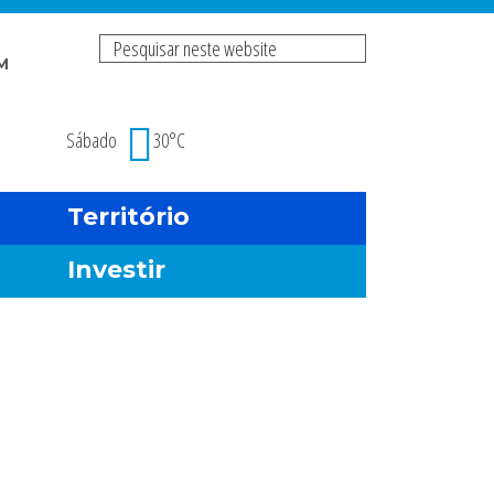
Pesquisar
M
neste
Risco de incendio fl
website
Sábado
30°C
Território
Investir