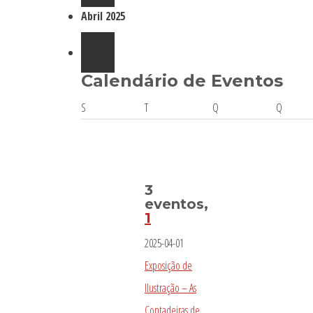
Abril 2025
Calendário de Eventos
Segunda-
Terça-
Quarta-
Quinta-
S
T
Q
Q
feira
feira
feira
feira
3
eventos,
1
2025-04-01
Exposição de
Ilustração – As
Contadeiras de