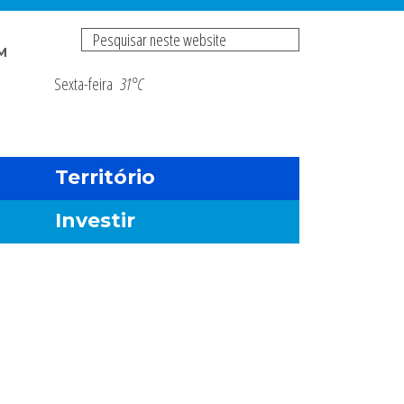
Pesquisar
M
neste
Sexta-feira
31°C
Risco de incendio fl
website
Território
Investir