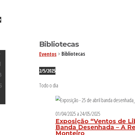
Bibliotecas
omingo
4
Bibliotecas
Eventos
E
1
V
Eventos
E
2/5/2025
8
for
N
Selecione
02/05/2025
T
Todo o dia
5
a
N
O
data.
O
E
V
01/04/2025
a
24/05/2025
E
N
Exposição “Ventos de Lib
T
Banda Desenhada – A Rev
O
Monteiro