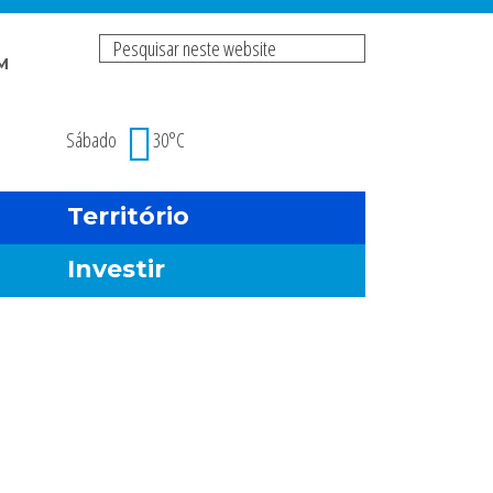
Pesquisar
M
neste
Risco de incendio fl
website
Sábado
30°C
Território
Investir