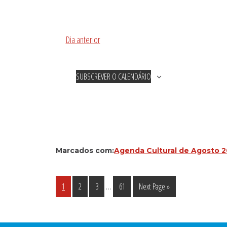
Dia anterior
SUBSCREVER O CALENDÁRIO
Marcados com:
Agenda Cultural de Agosto 
Interim
…
Página
Página
Página
Página
Go
1
2
3
61
Next Page »
pages
to
omitted