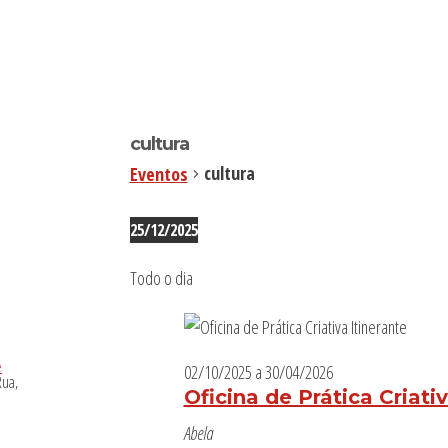
ingo
cultura
cultura
Eventos
Eventos
25/12/2025
for
Selecione
25/12/2025
Todo o dia
a
data.
02/10/2025
a
30/04/2026
Oficina de Prática Criati
Abela