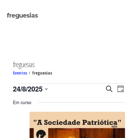
Sidebar
freguesias
primária
freguesias
Eventos
freguesias
Eventos
Navegaç
Nave
24/8/2025
PESQUISAR
DIA
de
for
de
Selecione
visua
24/08/2025
pesquisa
Em curso
de
a
e
Even
visualiza
data.
de
Eventos