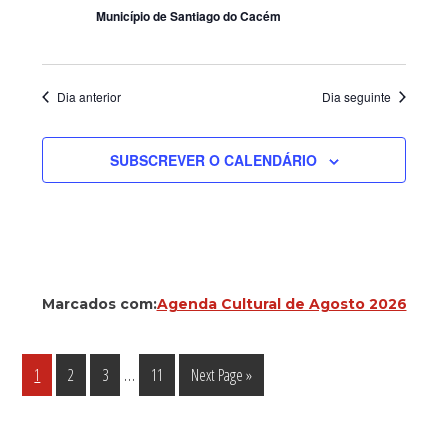
Município de Santiago do Cacém
Dia anterior
Dia seguinte
SUBSCREVER O CALENDÁRIO
Marcados com:
Agenda Cultural de Agosto 2026
Interim
…
Página
Página
Página
Página
Go
1
2
3
11
Next Page »
pages
to
omitted