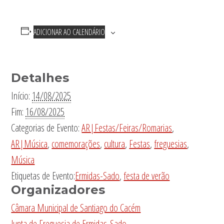
ADICIONAR AO CALENDÁRIO
Detalhes
Início:
14/08/2025
Fim:
16/08/2025
Categorias de Evento:
AR|Festas/Feiras/Romarias
,
AR|Música
,
comemorações
,
cultura
,
Festas
,
freguesias
,
Música
Etiquetas de Evento:
Ermidas-Sado
,
festa de verão
Organizadores
Câmara Municipal de Santiago do Cacém
Junta de Freguesia de Ermidas-Sado