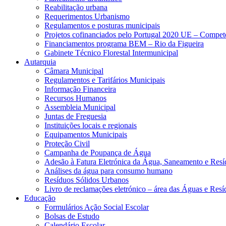
Reabilitação urbana
Requerimentos Urbanismo
Regulamentos e posturas municipais
Projetos cofinanciados pelo Portugal 2020 UE – Compe
Financiamentos programa BEM – Rio da Figueira
Gabinete Técnico Florestal Intermunicipal
Autarquia
Câmara Municipal
Regulamentos e Tarifários Municipais
Informação Financeira
Recursos Humanos
Assembleia Municipal
Juntas de Freguesia
Instituições locais e regionais
Equipamentos Municipais
Proteção Civil
Campanha de Poupança de Água
Adesão à Fatura Eletrónica da Água, Saneamento e Resí
Análises da água para consumo humano
Resíduos Sólidos Urbanos
Livro de reclamações eletrónico – área das Águas e Resí
Educação
Formulários Ação Social Escolar
Bolsas de Estudo
Calendário Escolar