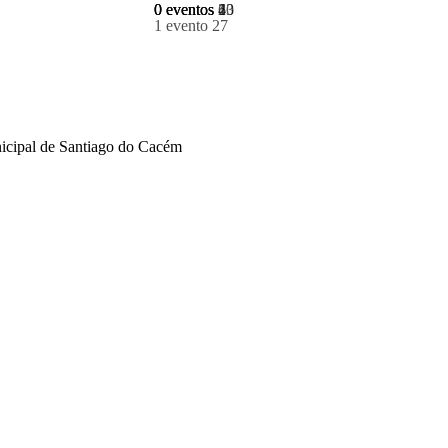
0 eventos
0 eventos
0 eventos
0 eventos
6
13
20
4
1 evento
27
nicipal de Santiago do Cacém