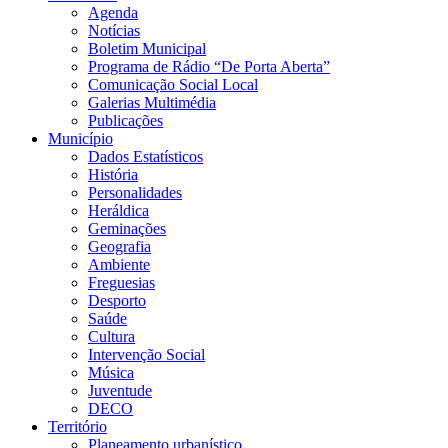
Agenda
Notícias
Boletim Municipal
Programa de Rádio “De Porta Aberta”
Comunicação Social Local
Galerias Multimédia
Publicações
Município
Dados Estatísticos
História
Personalidades
Heráldica
Geminações
Geografia
Ambiente
Freguesias
Desporto
Saúde
Cultura
Intervenção Social
Música
Juventude
DECO
Território
Planeamento urbanístico