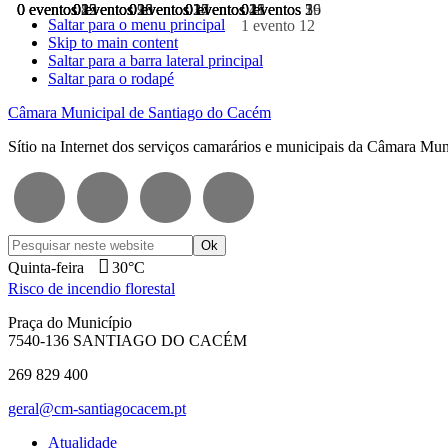
0 eventos
0 eventos
0 eventos
0 eventos
0 eventos
0 eventos
0 eventos
0 eventos
0 eventos
0 eventos
1
8
15
22
29
0 eventos
0 eventos
0 eventos
0 eventos
0 eventos
2
9
16
23
30
0 eventos
0 eventos
0 eventos
0 eventos
0 eventos
3
10
17
24
1
0 eventos
0 eventos
0 eventos
0 eventos
4
11
18
25
2
5
19
26
3
Saltar para o menu principal
1 evento
12
Skip to main content
Saltar para a barra lateral principal
Saltar para o rodapé
Câmara Municipal de Santiago do Cacém
Sítio na Internet dos serviços camarários e municipais da Câmara Mu
Pesquisar
neste
Quinta-feira
30°C
website
Risco de incendio florestal
Praça do Município
7540-136 SANTIAGO DO CACÉM
269 829 400
geral@cm-santiagocacem.pt
Atualidade