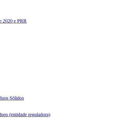
te 2020 e PRR
duos Sólidos
duos (entidade reguladora)