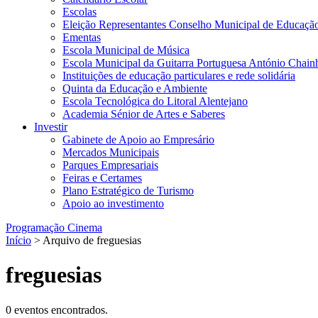
Escolas
Eleição Representantes Conselho Municipal de Educaçã
Ementas
Escola Municipal de Música
Escola Municipal da Guitarra Portuguesa António Chain
Instituições de educação particulares e rede solidária
Quinta da Educação e Ambiente
Escola Tecnológica do Litoral Alentejano
Academia Sénior de Artes e Saberes
Investir
Gabinete de Apoio ao Empresário
Mercados Municipais
Parques Empresariais
Feiras e Certames
Plano Estratégico de Turismo
Apoio ao investimento
Programação Cinema
Início
> Arquivo de freguesias
freguesias
0 eventos encontrados.